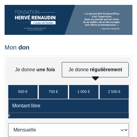
Mon
don
Je donne
une fois
Je donne
régulièrement
500 €
750 €
1 000 €
2 500 €
€